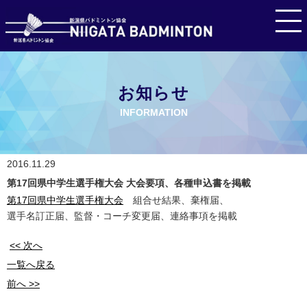
お知らせ
INFORMATION
2016.11.29
第17回県中学生選手権大会 大会要項、各種申込書を掲載
第17回県中学生選手権大会
組合せ結果、棄権届、
選手名訂正届、監督・コーチ変更届、連絡事項を掲載
<< 次へ
一覧へ戻る
前へ >>