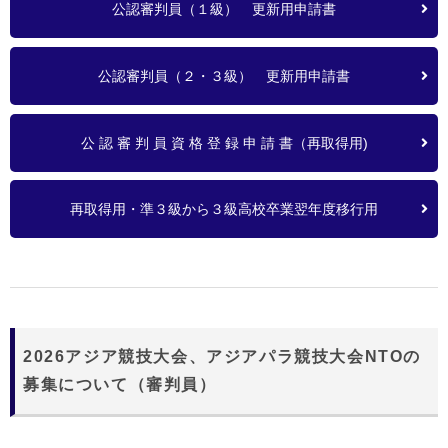
公認審判員（１級） 更新用申請書
公認審判員（２・３級） 更新用申請書
公 認 審 判 員 資 格 登 録 申 請 書（再取得用)
再取得用・準３級から３級高校卒業翌年度移行用
2026アジア競技大会、アジアパラ競技大会NTOの
募集について（審判員）