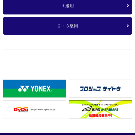
１級用
２・３級用