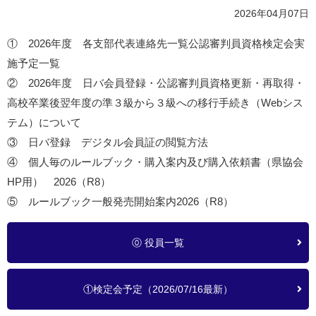
2026年04月07日
① 2026年度 各支部代表連絡先一覧公認審判員資格検定会実
施予定一覧
② 2026年度 日バ会員登録・公認審判員資格更新・再取得・
高校卒業後翌年度の準３級から３級への移行手続き（Webシス
テム）について
③ 日バ登録 デジタル会員証の閲覧方法
④ 個人毎のルールブック・購入案内及び購入依頼書（県協会
HP用） 2026（R8）
⑤ ルールブック一般発売開始案内2026（R8）
⓪ 役員一覧
①検定会予定（2026/07/16最新）