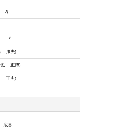
見
淳
井
一行
福嶋
康夫)
十嵐
正博)
勝又
正史)
 広喜