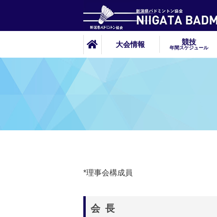
競技
大会情報
年間スケジュール
*理事会構成員
会 長