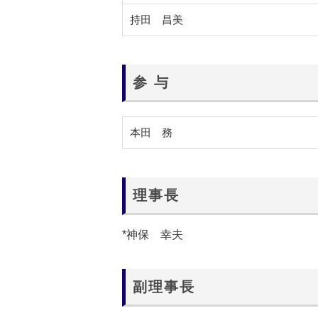
持田 昌美
参 与
本田 務
理事長
*神保 幸夫
副理事長