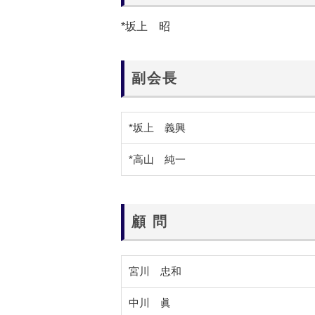
*坂上 昭
副会長
*坂上 義興
*高山 純一
顧 問
宮川 忠和
中川 眞