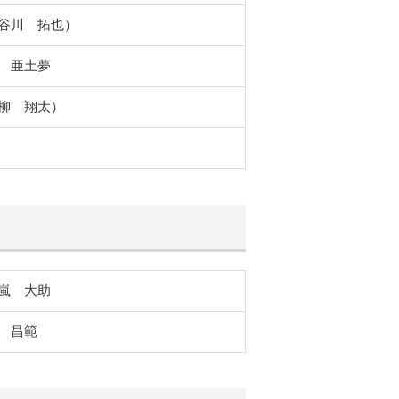
谷川 拓也）
 亜土夢
柳 翔太）
嵐 大助
 昌範