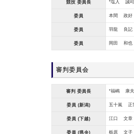
*塩入
誠
競技
委員長
本間
政好
委員
羽龍
良記
委員
岡田
和也
委員
審判委員会
*福嶋
康
審判
委員長
五十嵐
正
委員
(新潟)
江口
文章
委員
(下越)
栃原
文子
委員
(県央)