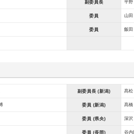
司
平
副委員長
山
委員
飯
委員
夫
髙
副委員長
(新潟)
博
髙
委員
(新潟)
深
委員
(県央)
谷
委員
(長岡)