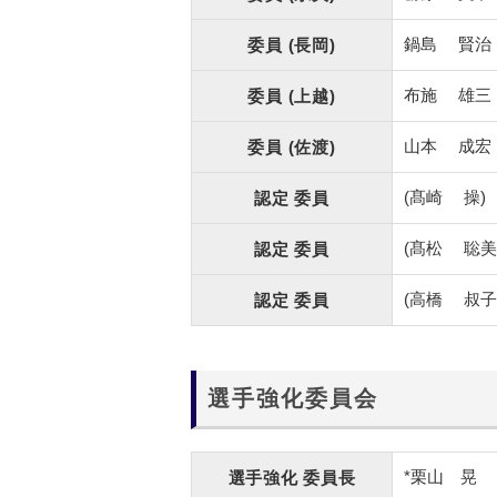
鍋島
賢治
委員
(長岡)
布施
雄三
委員
(上越)
山本
成宏
委員
(佐渡)
(髙崎
操)
認定
委員
(髙松
聡美
認定
委員
(高橋
叔子
認定
委員
選手強化委員会
*栗山 晃
選手強化
委員長