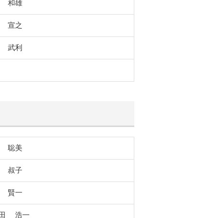
野
和雄
田
宣之
田
武利
松
聡美
橋
叔子
沢
賢一
内田
浩一