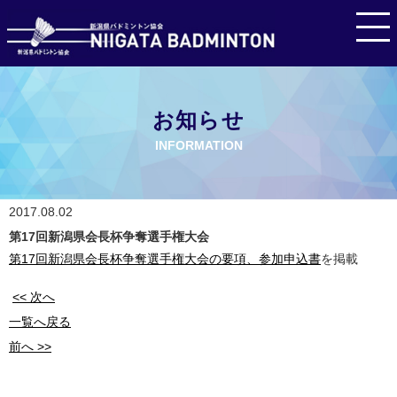
お知らせ
INFORMATION
2017.08.02
第17回新潟県会長杯争奪選手権大会
第17回新潟県会長杯争奪選手権大会の要項、参加申込書
を掲載
<< 次へ
一覧へ戻る
前へ >>