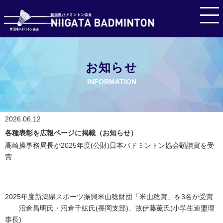
お知らせ
INFORMATION
2026.06.12
各種表彰を広報ページに掲載（お知らせ）
高崎操事務局長が2025年度(公財)日本バドミントン協会顕讃賞を受
賞
2025年度新潟県スポーツ振興米山稔財団「米山稔賞」を3名が受賞
沼倉昌明氏・沼倉千紘氏(長岡支部)、故伊藤薫氏(小学生連盟理
事長)