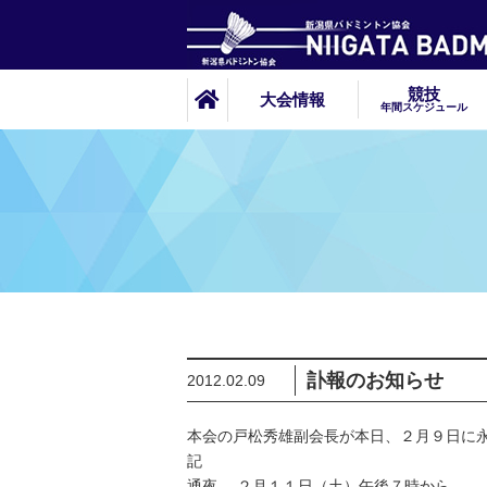
競技
大会情報
年間スケジュール
訃報のお知らせ
2012.02.09
本会の戸松秀雄副会長が本日、２月９日に
記
通夜 ２月１１日（土）午後７時から