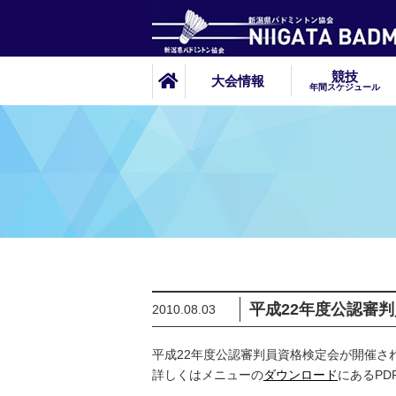
競技
大会情報
年間スケジュール
平成22年度公認審
2010.08.03
平成22年度公認審判員資格検定会が開催さ
詳しくはメニューの
ダウンロード
にあるPD