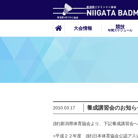
競技
大会情報
年間スケジュール
養成講習会のお知ら
2010.03.17
(財)新潟県体育協会より、下記養成講習会
○平成２２年度 (財)日本体育協会公認ア