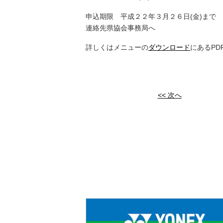
申込期限 平成２２年３月２６日(金)まで
連絡先県協会事務局へ
詳しくはメニューの
ダウンロード
にあるPD
<< 次へ