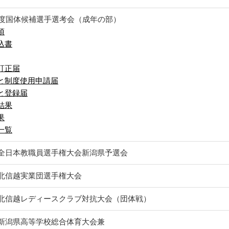
9年度国体候補選手選考会（成年の部）
項
込書
訂正届
と制度使用申請届
と登録届
結果
果
一覧
回全日本教職員選手権大会新潟県予選会
回北信越実業団選手権大会
回北信越レディースクラブ対抗大会（団体戦）
回新潟県高等学校総合体育大会兼