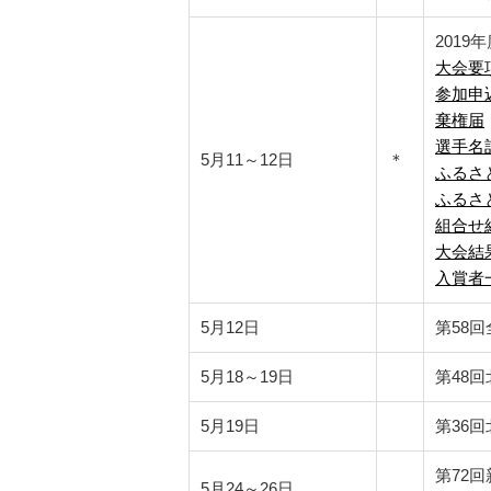
201
大会要
参加申
棄権届
選手名
5月11～12日
＊
ふるさ
ふるさ
組合せ
大会結
入賞者
5月12日
第58
5月18～19日
第48
5月19日
第36
第72
5月24～26日