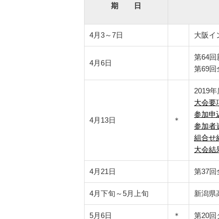
期 日
4月3～7日
大阪イ
第64
4月6日
第69
201
大会要
参加申
4月13日
＊
参加者
組合せ
大会結
4月21日
第37
4月下旬～5月上旬
新潟県
5月6日
＊
第20