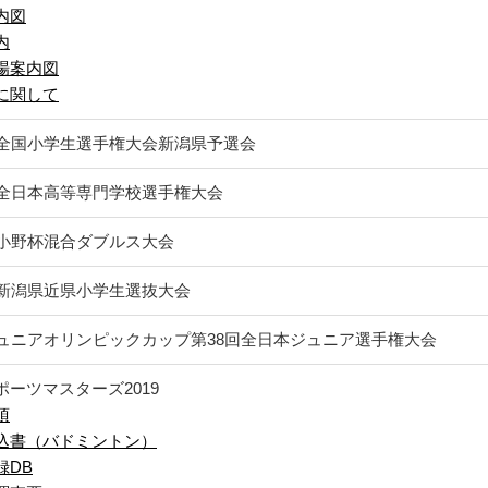
内図
内
場案内図
に関して
回全国小学生選手権大会新潟県予選会
回全日本高等専門学校選手権大会
回小野杯混合ダブルス大会
回新潟県近県小学生選抜大会
ジュニアオリンピックカップ第38回全日本ジュニア選手権大会
ポーツマスターズ2019
項
込書（バドミントン）
録DB