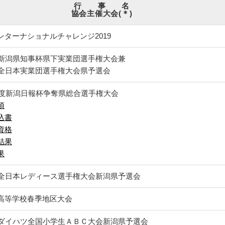
行 事 名
協会主催大会(＊)
ンターナショナルチャレンジ2019
回新潟県知事杯県下実業団選手権大会兼
回全日本実業団選手権大会県予選会
9年度新潟日報杯争奪県総合選手権大会
項
込書
資格
結果
果
回全日本レディース選手権大会新潟県予選会
高等学校春季地区大会
回ダイハツ全国小学生ＡＢＣ大会新潟県予選会