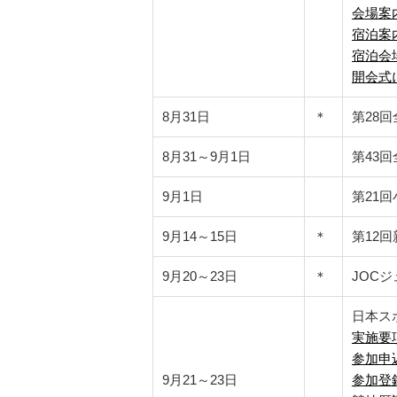
会場案
宿泊案
宿泊会
開会式
8月31日
＊
第28
8月31～9月1日
第43
9月1日
第21
9月14～15日
＊
第12
9月20～23日
＊
JOC
日本ス
実施要
参加申
9月21～23日
参加登