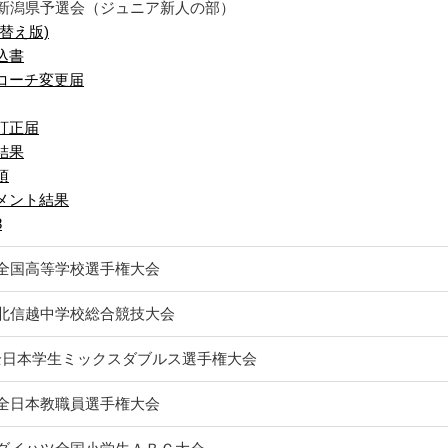
回新潟県予選会（ジュニア新人の部）
替え版)
込書
コーチ変更届
訂正届
結果
項
メント結果
8
回全国高等学校選手権大会
回北信越中学校総合競技大会
全日本学生ミックスダブルス選手権大会
回全日本教職員選手権大会