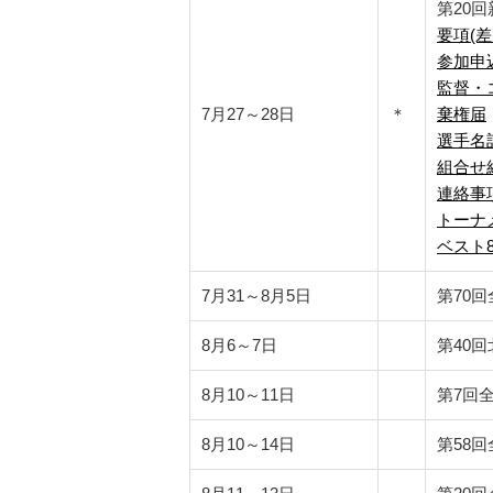
第20
要項(差
参加申
監督・
7月27～28日
＊
棄権届
選手名
組合せ
連絡事
トーナ
ベスト
7月31～8月5日
第70
8月6～7日
第40
8月10～11日
第7回
8月10～14日
第58