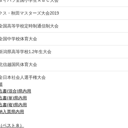
回ダイハツ全国小学生ＡＢＣ大会
クス・秋田マスターズ大会2019
回全国高等学校定時制通信制大会
回全国中学校体育大会
回新潟県高等学校1.2年生大会
回北信越国民体育大会
回全日本社会人選手権大会
項
込書(混合)県内用
込書(単)県内用
込書(複)県内用
納入票県内用
（ベスト８）