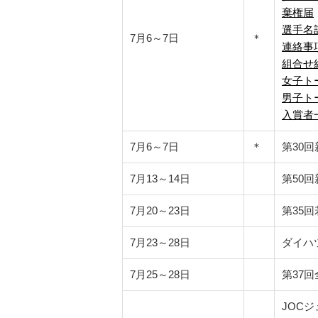
棄権届
選手名
7月6～7日
＊
連絡事
組合せ
女子ト
男子ト
入賞者
7月6～7日
＊
第30
7月13～14日
第50
7月20～23日
第35
7月23～28日
ダイハ
7月25～28日
第37
JOC