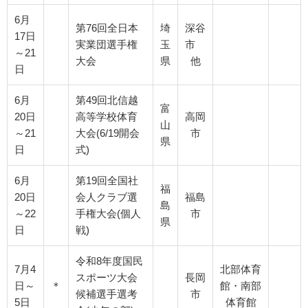
6月
第76回全日本
埼
深谷
17日
実業団選手権
玉
市
～21
大会
県
他
日
6月
第49回北信越
富
20日
高等学校体育
高岡
山
～21
大会(6/19開会
市
県
日
式)
6月
第19回全国社
福
20日
会人クラブ選
福島
島
～22
手権大会(個人
市
県
日
戦)
令和8年度国民
7月4
北部体育
スポーツ大会
長岡
日～
＊
館・南部
候補選手選考
市
5日
体育館