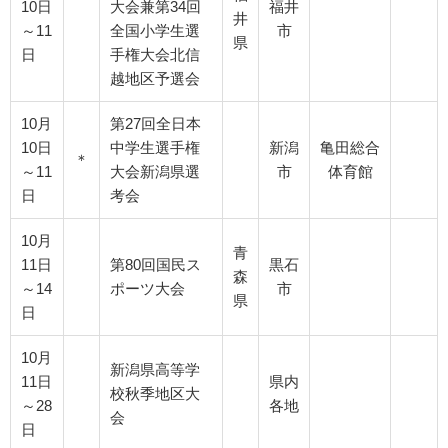
10日
大会兼第34回
福井
井
～11
全国小学生選
市
県
日
手権大会北信
越地区予選会
10月
第27回全日本
10日
中学生選手権
新潟
亀田総合
＊
～11
大会新潟県選
市
体育館
日
考会
10月
青
11日
第80回国民ス
黒石
森
～14
ポーツ大会
市
県
日
10月
新潟県高等学
11日
県内
校秋季地区大
～28
各地
会
日