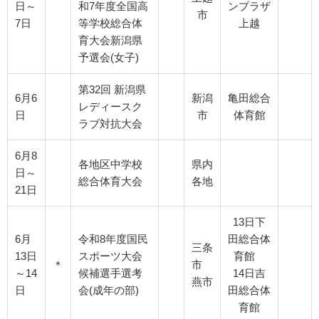
日～
和7年度全国高
ンプラザ
市
7日
等学校総合体
上越
育大会新潟県
予選会(女子)
第32回 新潟県
6月6
新潟
亀田総合
レディースク
日
市
体育館
ラブ対抗大会
6月8
各地区中学校
県内
日～
総合体育大会
各地
21日
13日下
6月
令和8年度国民
田総合体
三条
13日
スポーツ大会
育館
＊
市
～14
候補選手選考
14日吉
燕市
日
会(成年の部)
田総合体
育館