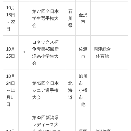
10月
第77回全日本
石
16日
金沢
学生選手権大
川
～22
市
会
県
日
ヨネックス杯
10月
争奪第45回新
佐渡
両津総合
＊
25日
潟県小学生大
市
体育館
会
10月
旭川
24日
第43回全日本
北
市
～11
シニア選手権
海
小樽
月1
大会
道
市
日
他
第33回新潟県
レディース大