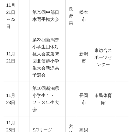
11月
長
21日
第79回中部日
松本
野
～23
本選手権大会
市
県
日
第23回新潟県
小学生団体対
東総合ス
11月
抗大会兼第38
新潟
ポーツセ
21日
回北信越小学
市
ンター
生大会新潟県
予選会
第10回新潟県
11月
小学生１・
長岡
市民体育
23日
２・３年生大
市
館
会
11月
宮
25日
S/Jリーグ
高鍋