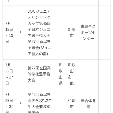
JOCジュニア
オリンピック
7月
カップ第45回
東総合ス
18日
全日本ジュニ
新潟
＊
ポーツセ
～19
ア選手権大会
市
ンター
日
第27回新潟県
予選会(ジュニ
ア新人の部)
7月
和
和歌
第77回全国高
22日
歌
山
等学校選手権
～27
山
市
大会
日
県
他
7月
第42回新潟県
29日
高等学校1.2年
柏崎
総合体育
＊
～31
生大会兼JOC
市
館
日
選考会