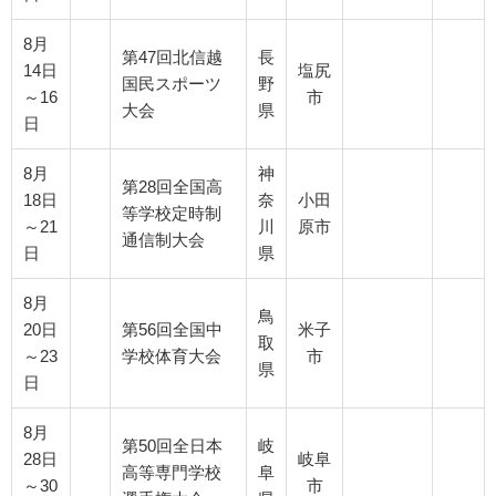
8月
第47回北信越
長
14日
塩尻
国民スポーツ
野
～16
市
大会
県
日
8月
神
第28回全国高
18日
奈
小田
等学校定時制
～21
川
原市
通信制大会
日
県
8月
鳥
20日
第56回全国中
米子
取
～23
学校体育大会
市
県
日
8月
第50回全日本
岐
28日
岐阜
高等専門学校
阜
～30
市