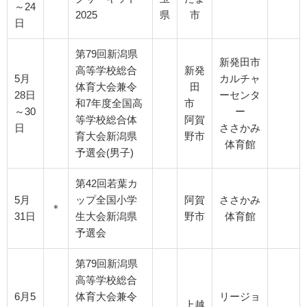
～24
2025
県
市
日
第79回新潟県
新発田市
高等学校総合
新発
5月
カルチャ
体育大会兼令
田
28日
ーセンタ
和7年度全国高
市
～30
ー
等学校総合体
阿賀
日
ささかみ
育大会新潟県
野市
体育館
予選会(男子)
第42回若葉カ
5月
ップ全国小学
阿賀
ささかみ
＊
31日
生大会新潟県
野市
体育館
予選会
第79回新潟県
高等学校総合
6月5
体育大会兼令
リージョ
上越