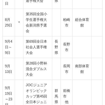
選手権大会
県
日
第35回全国小
8月
学生選手権大
柏崎
総合体育
＊
29日
会新潟県予選
市
館
会
9月4
第69回全日本
長
長野
日～
社会人選手権
野
市
9日
大会
県
第28回小野杯
9月
長岡
南部体育
混合ダブルス
13日
市
館
大会
JOCジュニア
9月
オリンピック
群
前橋
19日
カップ第45回
馬
市
～23
全日本ジュニ
県
他
日