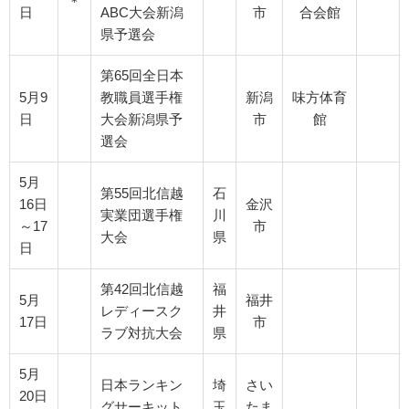
＊
日
ABC大会新潟
市
合会館
県予選会
第65回全日本
5月9
教職員選手権
新潟
味方体育
日
大会新潟県予
市
館
選会
5月
第55回北信越
石
16日
金沢
実業団選手権
川
～17
市
大会
県
日
第42回北信越
福
5月
福井
レディースク
井
17日
市
ラブ対抗大会
県
5月
日本ランキン
埼
さい
20日
グサーキット
玉
たま