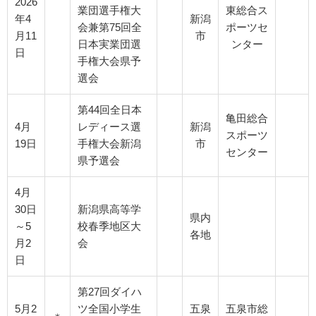
2026
業団選手権大
東総合ス
年4
新潟
会兼第75回全
ポーツセ
月11
市
日本実業団選
ンター
日
手権大会県予
選会
第44回全日本
亀田総合
4月
レディース選
新潟
スポーツ
19日
手権大会新潟
市
センター
県予選会
4月
30日
新潟県高等学
県内
～5
校春季地区大
各地
月2
会
日
第27回ダイハ
5月2
ツ全国小学生
五泉
五泉市総