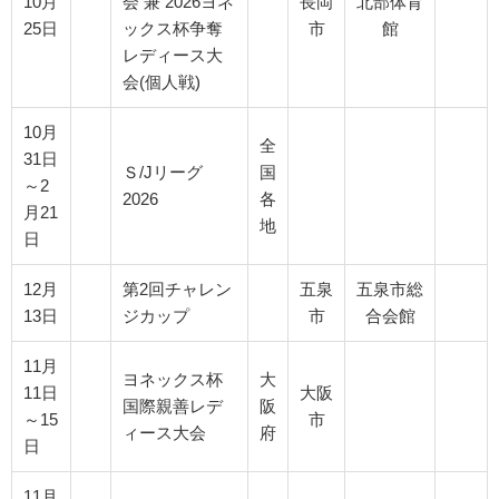
10月
会 兼 2026ヨネ
長岡
北部体育
25日
ックス杯争奪
市
館
レディース大
会(個人戦)
10月
全
31日
Ｓ/Jリーグ
国
～2
2026
各
月21
地
日
12月
第2回チャレン
五泉
五泉市総
13日
ジカップ
市
合会館
11月
ヨネックス杯
大
11日
大阪
国際親善レデ
阪
～15
市
ィース大会
府
日
11月