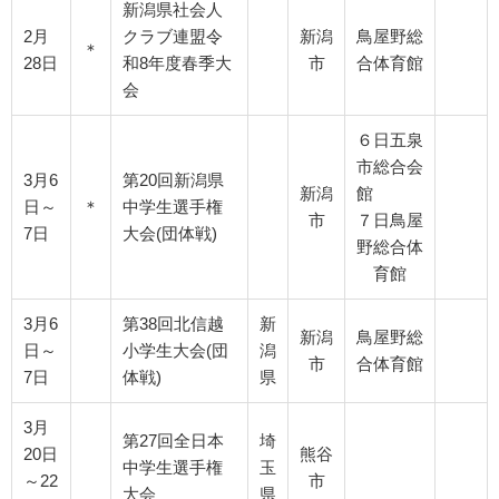
新潟県社会人
2月
クラブ連盟令
新潟
鳥屋野総
＊
28日
和8年度春季大
市
合体育館
会
６日五泉
市総合会
3月6
第20回新潟県
新潟
館
日～
＊
中学生選手権
市
７日鳥屋
7日
大会(団体戦)
野総合体
育館
3月6
第38回北信越
新
新潟
鳥屋野総
日～
小学生大会(団
潟
市
合体育館
7日
体戦)
県
3月
第27回全日本
埼
20日
熊谷
中学生選手権
玉
～22
市
大会
県