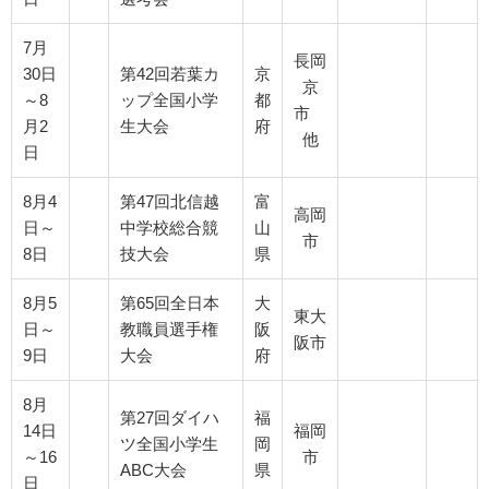
7月
長岡
30日
第42回若葉カ
京
京
～8
ップ全国小学
都
市
月2
生大会
府
他
日
8月4
第47回北信越
富
高岡
日～
中学校総合競
山
市
8日
技大会
県
8月5
第65回全日本
大
東大
日～
教職員選手権
阪
阪市
9日
大会
府
8月
第27回ダイハ
福
14日
福岡
ツ全国小学生
岡
～16
市
ABC大会
県
日