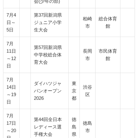
会(少年の部)
7月4
第37回新潟県
柏崎
総合体育
日～
ジュニア小学
市
館
5日
生大会
7月
第57回新潟県
11日
長岡
市民体育
中学校総合体
～12
市
館
育大会
日
7月
ダイハツジャ
東
14日
渋谷
パンオープン
京
～19
区
2026
都
日
7月
第44回全日本
徳
17日
徳島
レディース選
島
～20
市
手権大会
県
日