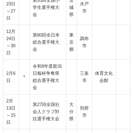
第35回全国小
茨
23日
水戸
学生選手権大
城
～27
市
会
県
日
12月
第80回全日本
東
24日
調布
総合選手権大
京
～30
市
会
都
日
令和8年度新潟
2月6
日報杯争奪県
三条
体育文化
＊
日
総合選手権大
市
会館
会
2月
第27回全国社
大
13日
別府
会人クラブ対
分
～15
市
抗選手権大会
県
日