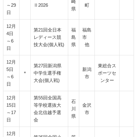
崎
～29
Ⅱ2026
町
県
日
12月
第21回全日本
福
福島
4日
レディース競
島
市
～6
技大会(個人戦)
県
他
日
12月
第27回新潟県
東総合ス
5日
新潟
＊
中学生選手権
ポーツセ
～6
市
大会(個人戦)
ンター
日
12月
第55回全国高
石
15日
等学校選抜大
金沢
川
～17
会北信越予選
市
県
日
会
12月