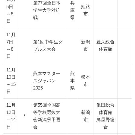
第77回全日本
兵
5日
姫路
学生大学対抗
庫
～8
市
戦
県
日
11月
7日
第1回中学生ダ
新潟
豊栄総合
～8
ブルス大会
市
体育館
日
11月
熊本マスター
熊
10日
熊本
ズジャパン
本
～15
市
2026
県
日
11月
第55回全国高
亀田総合
12日
等学校選抜大
新潟
体育館
＊
～14
会新潟県予選
市
鳥屋野総
日
会
合