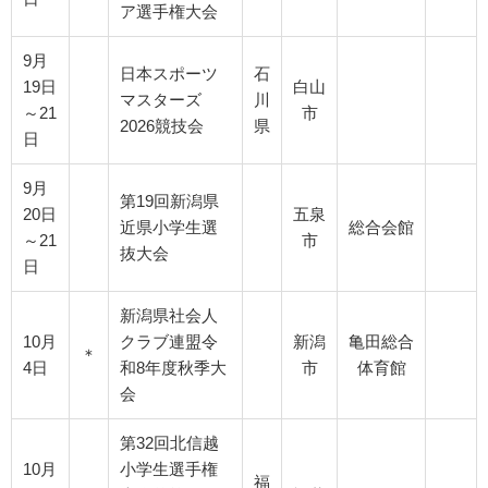
ア選手権大会
9月
日本スポーツ
石
19日
白山
マスターズ
川
～21
市
2026競技会
県
日
9月
第19回新潟県
20日
五泉
近県小学生選
総合会館
～21
市
抜大会
日
新潟県社会人
10月
クラブ連盟令
新潟
亀田総合
＊
4日
和8年度秋季大
市
体育館
会
第32回北信越
10月
小学生選手権
福