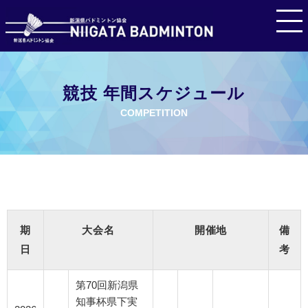
競技 年間スケジュール
COMPETITION
期
大会名
開催地
備
日
考
第70回新潟県
知事杯県下実