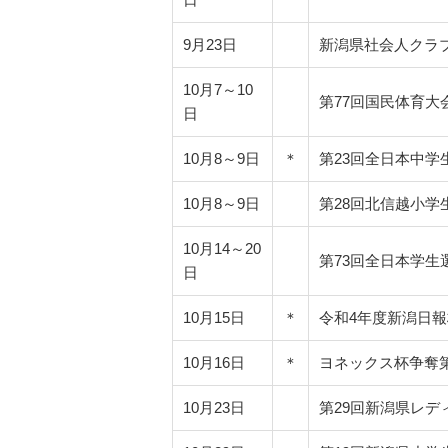
9月23日
新潟県社会人クラ
10月7～10
第77回国民体育大
日
10月8～9日
＊
第23回全日本中学
10月8～9日
第28回北信越小学
10月14～20
第73回全日本学生
日
10月15日
＊
令和4年度新潟日
10月16日
＊
ヨネックス杯争奪第
10月23日
第29回新潟県レデ