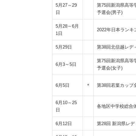
5月27～29
第75回新潟県高
日
予選会(男子)
5月28～6月
2022年日本ラン
1日
5月29日
第38回北信越レデ
第75回新潟県高
6月3～5日
予選会(女子)
6月5日
＊
第38回若葉カッ
6月10～25
各地区中学校総
日
6月12日
第28回 新潟県レ