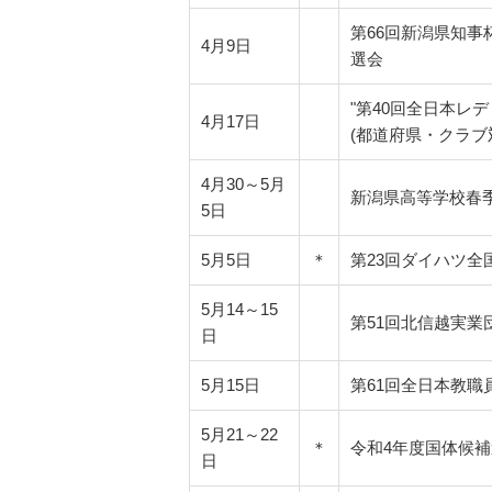
第66回新潟県知事
4月9日
選会
"第40回全日本レ
4月17日
(都道府県・クラブ対
4月30～5月
新潟県高等学校春
5日
5月5日
＊
第23回ダイハツ
5月14～15
第51回北信越実業
日
5月15日
第61回全日本教職
5月21～22
＊
令和4年度国体候補
日