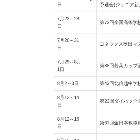
＊
日
予選会(ジュニア新
7月23～28
第73回全国高等学
日
7月26～31
ヨネックス秋田マ
日
7月29～8月
第38回若葉カップ
1日
8月2～3日
第43回北信越中学
8月12～14
第23回ダイハツ全
日
8月12～16
第61回全日本教職
日