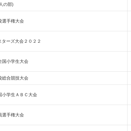
人の部)
校選手権大会
スターズ大会２０２２
全国小学生大会
校総合競技大会
国小学生ＡＢＣ大会
員選手権大会