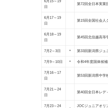
6月15～19
第72回全日本実業
日
6月17～19
第15回全国社会人
日
6月18～19
第45回北信越高等学
日
7月2～3日
＊
第33回新潟県ジュ
7月9～10日
＊
令和4年度国体候補
7月16～17
第53回新潟県中学
日
7月21～24
第40回全日本レデ
日
7月23～24
JOCジュニアオリ