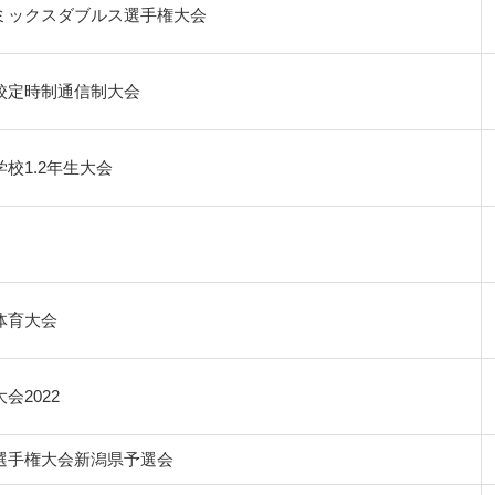
生ミックスダブルス選手権大会
校定時制通信制大会
校1.2年生大会
体育大会
会2022
選手権大会新潟県予選会