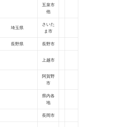
五泉市
他
さいた
埼玉県
ま市
長野県
長野市
上越市
阿賀野
市
県内各
地
長岡市