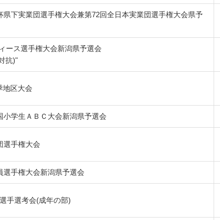
杯県下実業団選手権大会兼第72回全日本実業団選手権大会県予
ディース選手権大会新潟県予選会
抗)"
季地区大会
全国小学生ＡＢＣ大会新潟県予選会
団選手権大会
員選手権大会新潟県予選会
選手選考会(成年の部)