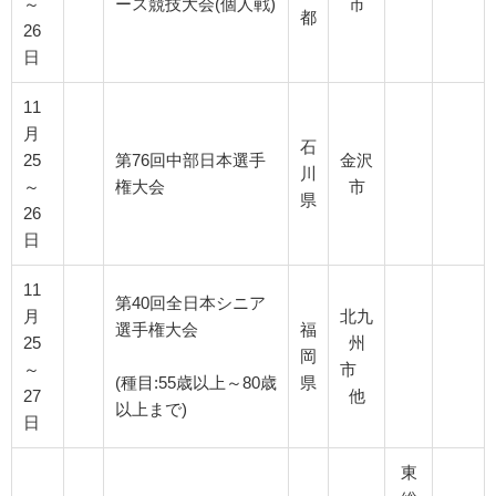
～
ース競技大会(個人戦)
市
都
26
日
11
月
石
25
第76回中部日本選手
金沢
川
～
権大会
市
県
26
日
11
第40回全日本シニア
月
北九
選手権大会
福
25
州
岡
～
市
(種目:55歳以上～80歳
県
27
他
以上まで)
日
東