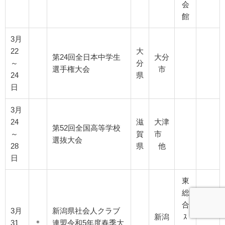
会
館
3月
22
大
第24回全日本中学生
大分
～
分
選手権大会
市
24
県
日
3月
24
滋
大津
第52回全国高等学校
～
賀
市
選抜大会
28
県
他
日
東
総
合
3月
新潟県社会人クラブ
新潟
ｽ
31
＊
連盟令和5年度春季大