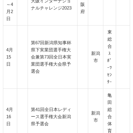
大阪インターナショ
～4
阪
ナルチャレンジ2023
月2
府
日
東
総
第67回新潟県知事杯
合
4月
県下実業団選手権大
新潟
ｽ
15
会兼第73回全日本実
市
ﾎﾟ
日
業団選手権大会県予
ｰﾂ
選会
ｾﾝ
ﾀｰ
亀
田
4月
第41回全日本レディ
総
新潟
16
ース選手権大会新潟
合
市
日
県予選会
体
育