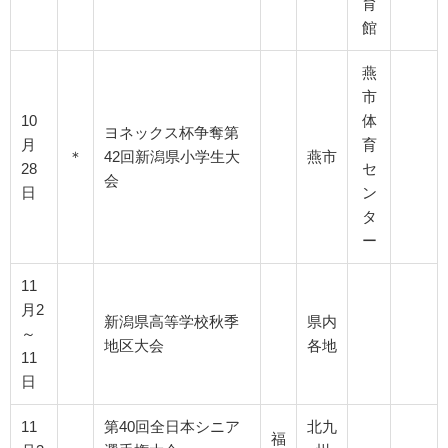
育
館
燕
市
10
体
ヨネックス杯争奪第
月
育
＊
42回新潟県小学生大
燕市
28
セ
会
日
ン
タ
ー
11
月2
新潟県高等学校秋季
県内
～
地区大会
各地
11
日
11
第40回全日本シニア
北九
福