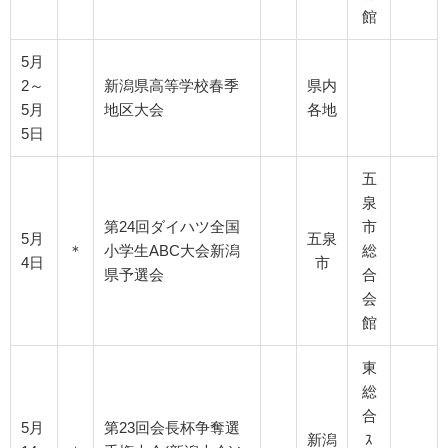
館
5月
2～
新潟県高等学校春季
県内
5月
地区大会
各地
5日
五
泉
第24回ダイハツ全国
市
5月
五泉
＊
小学生ABC大会新潟
総
4日
市
県予選会
合
会
館
東
総
合
5月
第23回会長杯争奪選
新潟
ｽ