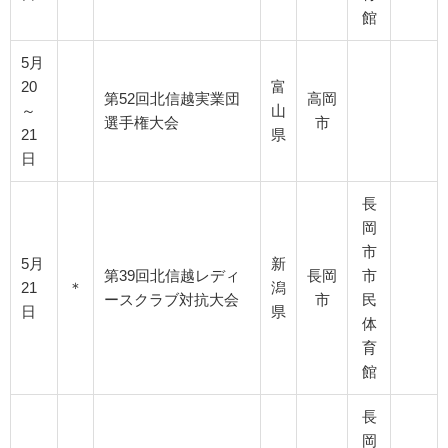
館
5月
20
富
第52回北信越実業団
高岡
～
山
選手権大会
市
21
県
日
長
岡
市
5月
新
第39回北信越レディ
長岡
市
21
＊
潟
ースクラブ対抗大会
市
民
日
県
体
育
館
長
岡