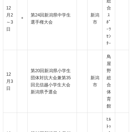
総
12
合
月2
第24回新潟県中学生
新潟
ｽ
＊
～3
選手権大会
市
ﾎﾟ
日
ｰﾂ
ｾﾝ
ﾀｰ
鳥
屋
第20回新潟県小学生
野
12
団体対抗大会兼第35
新潟
総
月3
回北信越小学生大会
市
合
日
新潟県予選会
体
育
館
ﾋﾙ
ﾄｯ