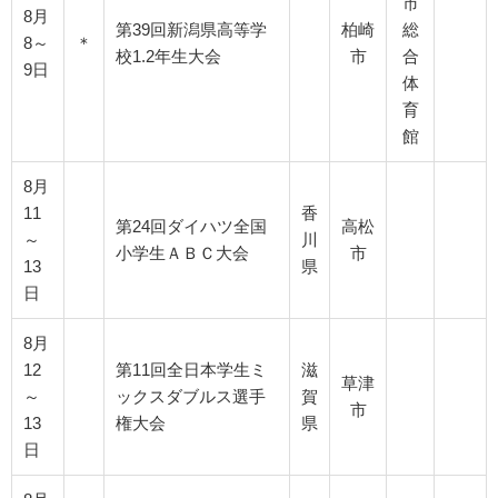
市
8月
第39回新潟県高等学
柏崎
総
8～
＊
校1.2年生大会
市
合
9日
体
育
館
8月
11
香
第24回ダイハツ全国
高松
～
川
小学生ＡＢＣ大会
市
13
県
日
8月
12
第11回全日本学生ミ
滋
草津
～
ックスダブルス選手
賀
市
13
権大会
県
日