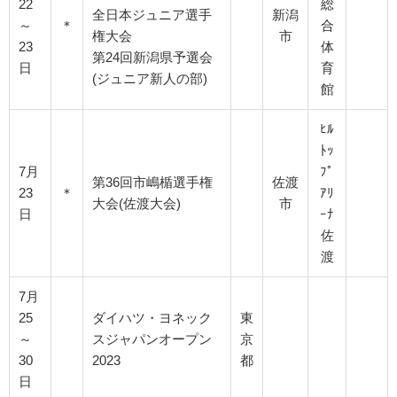
22
総
全日本ジュニア選手
新潟
～
＊
合
権大会
市
23
体
第24回新潟県予選会
日
育
(ジュニア新人の部)
館
ﾋﾙ
ﾄｯ
7月
ﾌﾟ
第36回市嶋楯選手権
佐渡
23
＊
ｱﾘ
大会(佐渡大会)
市
日
ｰﾅ
佐
渡
7月
25
ダイハツ・ヨネック
東
～
スジャパンオープン
京
30
2023
都
日