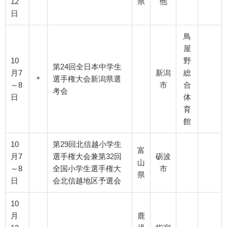
12
県
他
日
鳥
屋
10
野
第24回全日本中学生
月7
新潟
総
＊
選手権大会新潟県選
～8
市
合
考会
日
体
育
館
10
第29回北信越小学生
富
月7
選手権大会兼第32回
砺波
山
～8
全国小学生選手権大
市
県
日
会北信越地区予選会
10
月
鹿