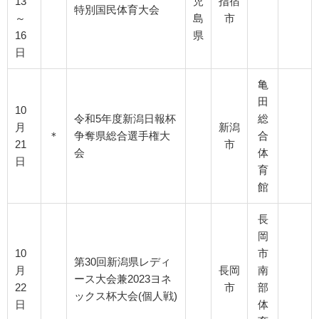
13
児
指宿
特別国民体育大会
～
島
市
16
県
日
亀
田
10
令和5年度新潟日報杯
総
月
新潟
＊
争奪県総合選手権大
合
21
市
会
体
日
育
館
長
岡
10
市
第30回新潟県レディ
月
長岡
南
ース大会兼2023ヨネ
22
市
部
ックス杯大会(個人戦)
日
体