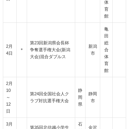
体
育
館
亀
田
第23回新潟県会長杯
総
2月
新潟
＊
争奪選手権大会(新潟
合
4日
市
大会)混合ダブルス
体
育
館
2月
10
静
第24回全国社会人ク
静岡
～
岡
ラブ対抗選手権大会
市
12
県
日
3月
石
第35回北信越小学生
金沢