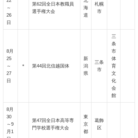
22
北
第62回全日本教職員
札幌
～
海
選手権大会
市
26
道
日
三
条
8月
市
25
新
体
三条
～
＊
第44回北信越国体
潟
育
市
27
県
文
日
化
会
館
8月
30
東
第47回全日本高等専
葛飾
～9
京
門学校選手権大会
区
月1
都