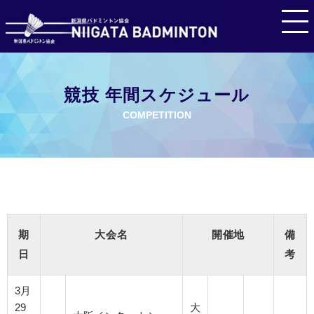
競技 年間スケジュール
COMPETITION
期
大会名
開催地
備
日
考
3月
29
大