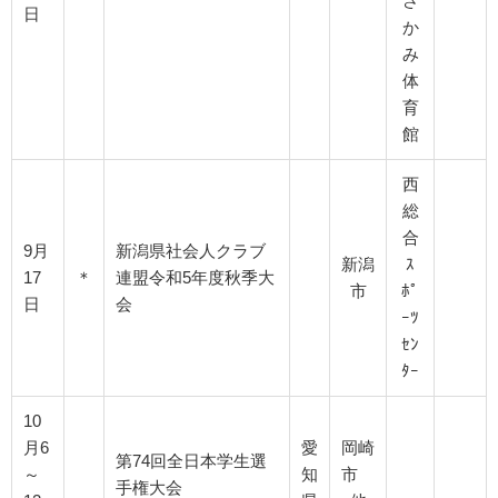
さ
日
か
み
体
育
館
西
総
合
9月
新潟県社会人クラブ
新潟
ｽ
17
＊
連盟令和5年度秋季大
市
ﾎﾟ
日
会
ｰﾂ
ｾﾝ
ﾀｰ
10
月6
愛
岡崎
第74回全日本学生選
～
知
市
手権大会