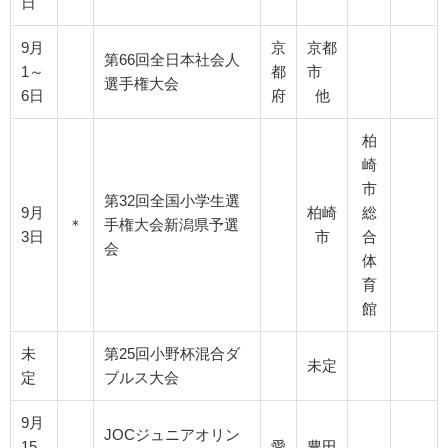
日
9月
京
京都
第66回全日本社会人
1～
都
市
選手権大会
6日
府
他
柏
崎
市
第32回全国小学生選
9月
柏崎
総
＊
手権大会新潟県予選
3日
市
合
会
体
育
館
未
第25回小野杯混合ダ
未定
定
ブルス大会
9月
JOCジュニアオリン
15
愛
豊田