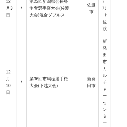
12
第23回新潟県会長杯
ﾌﾟ
佐渡
月3
＊
争奪選手権大会(佐渡
ｱﾘ
市
日
大会)混合ダブルス
ｰﾅ
佐
渡
新
発
田
市
カ
12
ル
月
第36回市嶋楯選手権
新発
＊
チ
10
大会(下越大会)
田市
ャ
日
ー
セ
ン
タ
ー