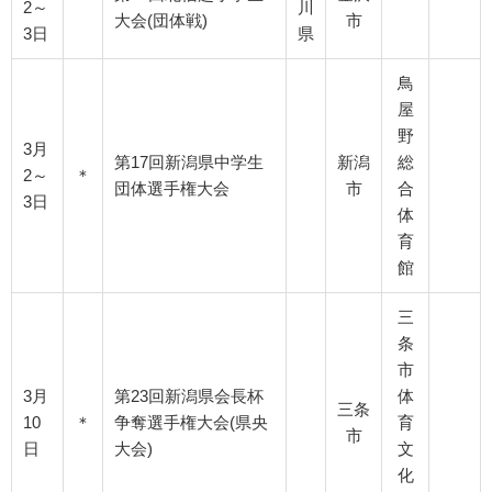
2～
川
大会(団体戦)
市
3日
県
鳥
屋
野
3月
第17回新潟県中学生
新潟
総
2～
＊
団体選手権大会
市
合
3日
体
育
館
三
条
市
3月
第23回新潟県会長杯
体
三条
10
＊
争奪選手権大会(県央
育
市
日
大会)
文
化