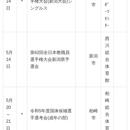
14
＊
手権大会(新潟大会)シ
市
ﾎﾟ
日
ングルス
ｰﾂ
ｾﾝ
ﾀｰ
西
川
5月
第62回全日本教職員
総
新潟
14
選手権大会新潟県予
合
市
日
選会
体
育
館
柏
5月
崎
20
総
令和5年度国体候補選
柏崎
～
＊
合
手選考会(成年の部)
市
21
体
日
育