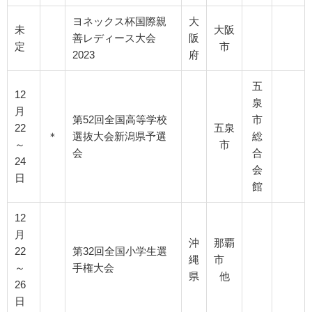
ヨネックス杯国際親
大
未
大阪
善レディース大会
阪
定
市
2023
府
五
12
泉
月
第52回全国高等学校
市
22
五泉
＊
選抜大会新潟県予選
総
～
市
会
合
24
会
日
館
12
月
沖
那覇
22
第32回全国小学生選
縄
市
～
手権大会
県
他
26
日