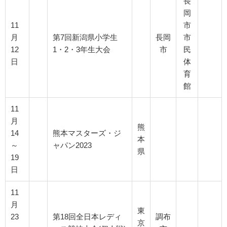
長
岡
11
市
月
第7回新潟県小学生
長岡
市
12
1・2・3年生大会
市
民
日
体
育
館
11
月
熊
14
熊本マスターズ・ジ
本
～
ャパン2023
県
19
日
11
月
東
23
第18回全日本レディ
調布
京