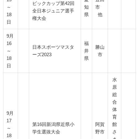
ピックカップ第42回
～
知
市
全日本ジュニア選手
18
県
他
権大会
日
9月
16
福
日本スポーツマスタ
勝山
～
井
ーズ2023
市
18
県
日
水
原
総
合
体
9月
育
17
第16回新潟県近県小
阿賀
館
～
学生選抜大会
野市
さ
18