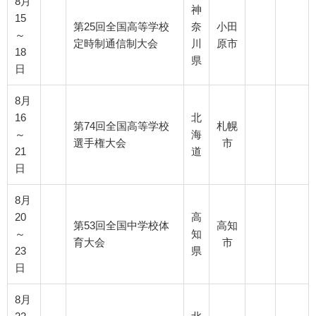
8月
神
15
第25回全国高等学校
奈
小田
～
定時制通信制大会
川
原市
18
県
日
8月
16
北
第74回全国高等学校
札幌
～
海
選手権大会
市
21
道
日
8月
20
高
第53回全国中学校体
高知
～
知
育大会
市
23
県
日
8月