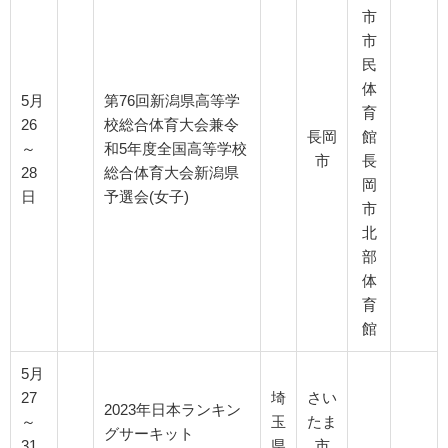
市
市
民
体
5月
第76回新潟県高等学
育
26
校総合体育大会兼令
長岡
館
～
和5年度全国高等学校
市
長
28
総合体育大会新潟県
岡
日
予選会(女子)
市
北
部
体
育
館
5月
27
埼
さい
2023年日本ランキン
～
玉
たま
グサーキット
31
県
市