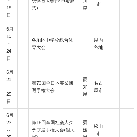
～
校体育大会(6/16開会
川
市
18
式)
県
日
6月
19
各地区中学校総合体
県内
～
育大会
各地
24
日
6月
21
愛
第73回全日本実業団
名古
～
知
選手権大会
屋市
25
県
日
6月
23
第16回全国社会人ク
愛
松山
～
ラブ選手権大会(個人
媛
市