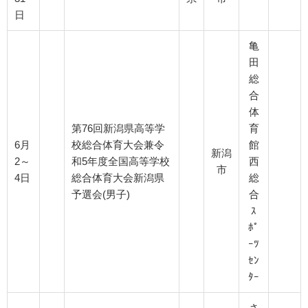
日
亀
田
総
合
体
第76回新潟県高等学
育
6月
校総合体育大会兼令
館
新潟
2～
和5年度全国高等学校
西
市
4日
総合体育大会新潟県
総
予選会(男子)
合
ｽ
ﾎﾟ
ｰﾂ
ｾﾝ
ﾀｰ
さ