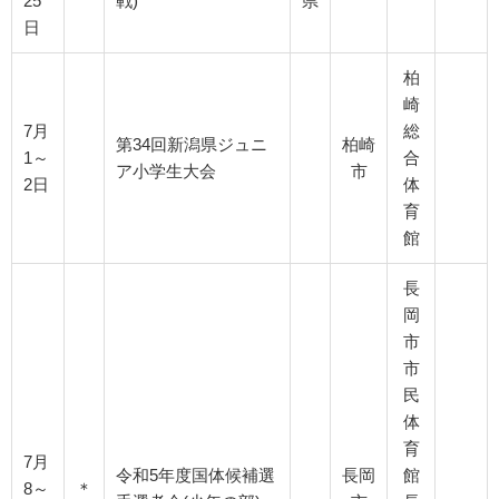
25
戦)
県
日
柏
崎
7月
総
第34回新潟県ジュニ
柏崎
1～
合
ア小学生大会
市
2日
体
育
館
長
岡
市
市
民
体
育
7月
令和5年度国体候補選
長岡
館
8～
＊