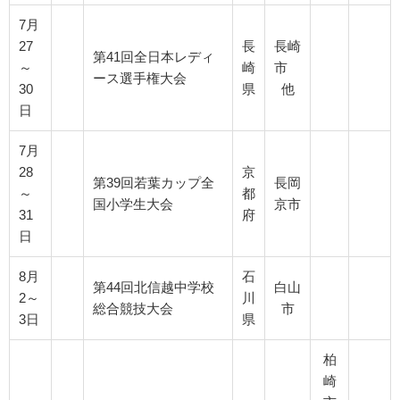
7月
27
長
長崎
第41回全日本レディ
～
崎
市
ース選手権大会
30
県
他
日
7月
28
京
第39回若葉カップ全
長岡
～
都
国小学生大会
京市
31
府
日
8月
石
第44回北信越中学校
白山
2～
川
総合競技大会
市
3日
県
柏
崎