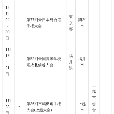
12
月
東
24
第77回全日本総合選
調布
京
～
手権大会
市
都
30
日
1月
19
福
第52回全国高等学校
福井
～
井
選抜北信越大会
市
21
県
日
上
越
市
1月
第36回市嶋楯選手権
上越
総
28
＊
大会(上越大会)
市
合
日