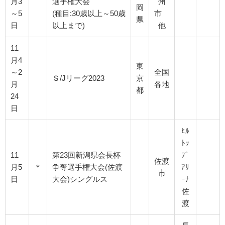
月3
選手権大会
州
岡
～5
(種目:30歳以上～50歳
市
県
日
以上まで)
他
11
月4
東
～2
全国
Ｓ/Jリーグ2023
京
月
各地
都
24
日
ﾋﾙ
ﾄｯ
11
第23回新潟県会長杯
ﾌﾟ
佐渡
月5
＊
争奪選手権大会(佐渡
ｱﾘ
市
日
大会)シングルス
ｰﾅ
佐
渡