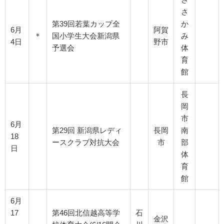
さ
第39回若葉カップ全
か
6月
阿賀
＊
国小学生大会新潟県
み
4日
野市
予選会
体
育
館
長
岡
市
6月
第29回 新潟県レディ
長岡
南
18
ースクラブ対抗大会
市
部
日
体
育
館
6月
17
第46回北信越高等学
石
金沢