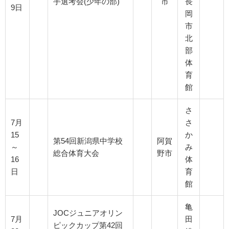
手選考会(少年の部)
市
長
9日
岡
市
北
部
体
育
館
さ
7月
さ
15
か
第54回新潟県中学校
阿賀
～
み
総合体育大会
野市
16
体
日
育
館
亀
JOCジュニアオリン
7月
田
ピックカップ第42回